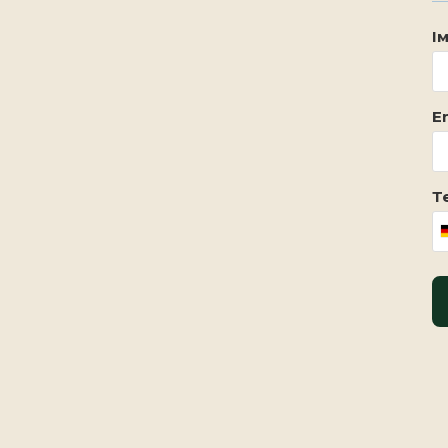
Ім
Em
Т