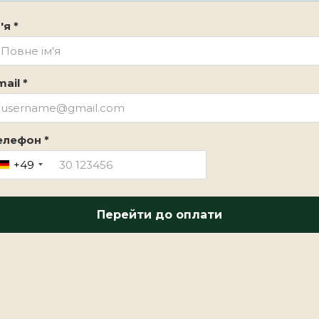
'я *
ail *
елефон *
+49
Перейти до оплати