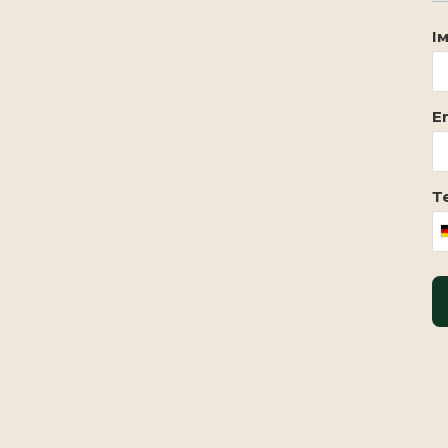
Ім
Em
Т