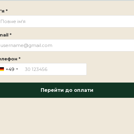
'я *
ail *
елефон *
+49
Перейти до оплати