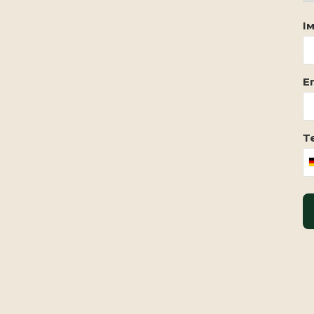
Ім
Em
Т