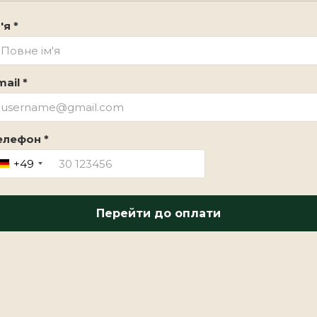
'я *
ail *
елефон *
+49
Перейти до оплати