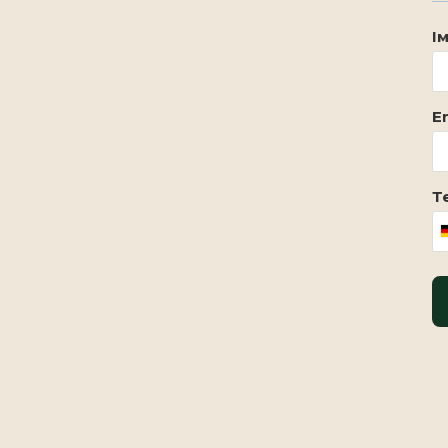
Ім
Em
Т