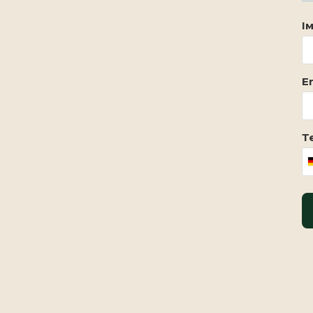
Ім
Em
Т