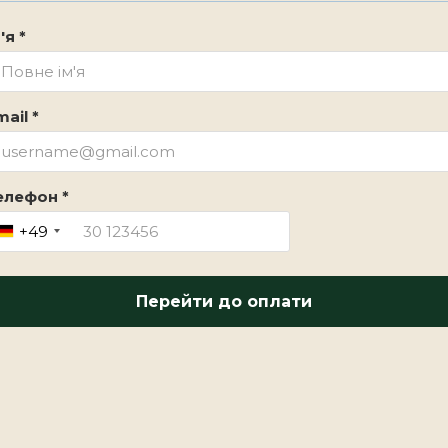
'я *
ail *
елефон *
+49
Перейти до оплати