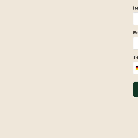
Ім
Em
Т