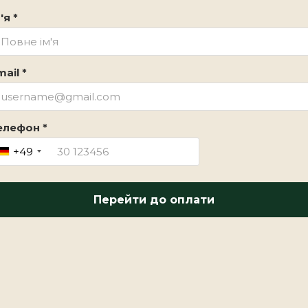
'я *
ail *
елефон *
+49
Перейти до оплати