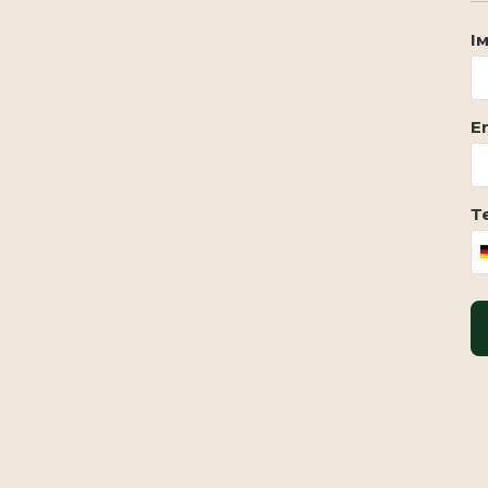
Ім
Em
Т