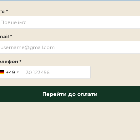
'я *
ail *
елефон *
+49
Перейти до оплати