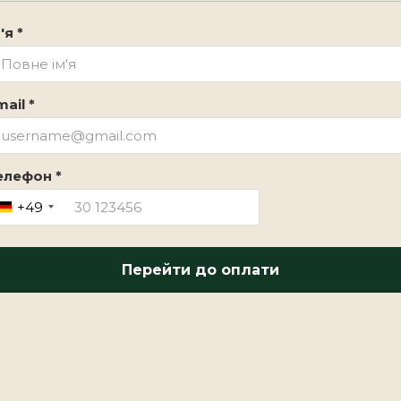
'я *
ail *
елефон *
+49
Перейти до оплати