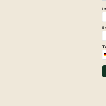
Ім
Em
Т